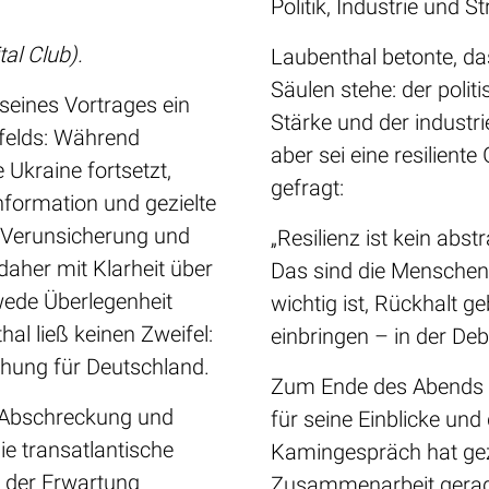
Politik, Industrie und St
tal Club).
Laubenthal betonte, das
Säulen stehe: der polit
seines Vortrages ein
Stärke und der industr
mfelds: Während
aber sei eine resiliente
 Ukraine fortsetzt,
gefragt:
information und gezielte
f Verunsicherung und
„Resilienz ist kein abst
daher mit Klarheit über
Das sind die Menschen,
wede Überlegenheit
wichtig ist, Rückhalt g
al ließ keinen Zweifel:
einbringen – in der De
ohung für Deutschland.
Zum Ende des Abends 
 Abschreckung und
für seine Einblicke un
ie transatlantische
Kamingespräch hat geze
t der Erwartung
Zusammenarbeit gerade