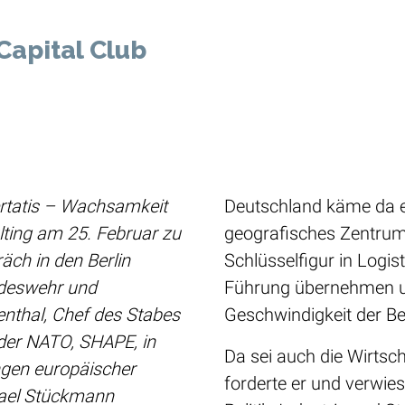
Capital Club
bertatis – Wachsamkeit
Deutschland käme da e
ulting am 25. Februar zu
geografisches Zentrum 
äch in den Berlin
Schlüsselfigur in Logi
undeswehr und
Führung übernehmen un
nthal, Chef des Stabes
Geschwindigkeit der B
 der NATO, SHAPE, in
Da sei auch die Wirtsc
ngen europäischer
forderte er und verwi
hael Stückmann